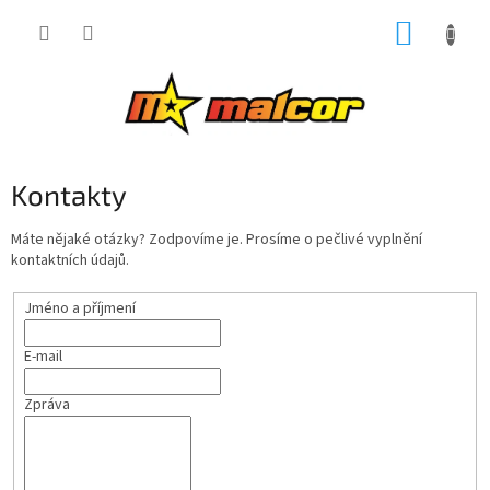
Přejít
NÁKUP
na
obsah
KOŠÍK
Kontakty
Máte nějaké otázky? Zodpovíme je. Prosíme o pečlivé vyplnění
kontaktních údajů.
Jméno a příjmení
E-mail
Zpráva